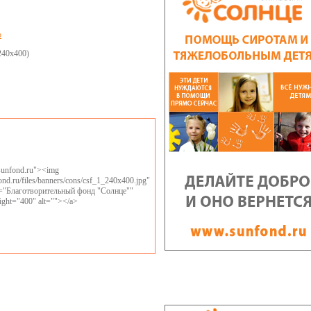
р
 (240х400)
/sunfond.ru"><img
fond.ru/files/banners/cons/csf_1_240x400.jpg"
le="Благотворительный фонд "Солнце""
ight="400" alt=""></a>