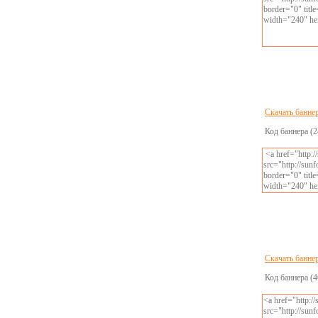
border="0" tit
width="240" he
Скачать банне
Код баннера (2
<a href="http:
src="http://sun
border="0" tit
width="240" he
Скачать банне
Код баннера (4
<a href="http:/
src="http://sun