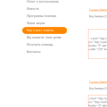
Отчет о поступлениях
Новости
Скачать банне
Программы помощи
Код баннера (2
Наши акции
Как я могу помочь
Вы помогли этим детям
<a href="http:
src="http://sun
Получить помощь
border="0" tit
width="250" he
Контакты
Скачать банне
Код баннера (3
a href="http://
src="http://sun
border="0" tit