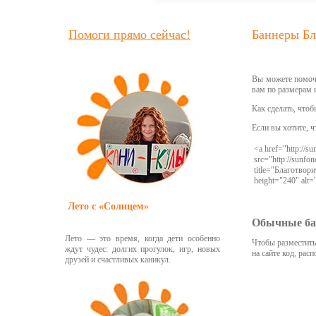
Помоги прямо сейчас!
Баннеры Бл
Вы можете помочь
вам по размерам 
Как сделать, что
Если вы хотите, 
<a href="http://s
src="http://sunfo
title="Благотвор
height="240" alt=
Лето с «Солнцем»
Обычные б
Лето — это время, когда дети особенно
Чтобы разместить
ждут чудес: долгих прогулок, игр, новых
на сайте код, ра
друзей и счастливых каникул.