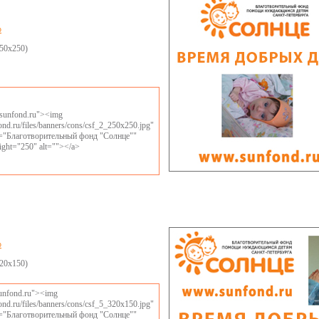
р
50х250)
//sunfond.ru"><img
fond.ru/files/banners/cons/csf_2_250x250.jpg"
le="Благотворительный фонд "Солнце""
ight="250" alt=""></a>
р
20x150)
sunfond.ru"><img
fond.ru/files/banners/cons/csf_5_320x150.jpg"
le="Благотворительный фонд "Солнце""