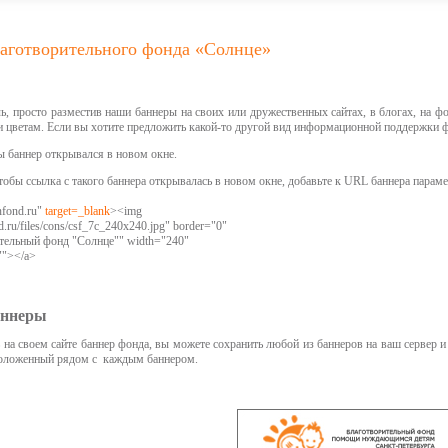
аготворительного фонда «Солнце»
, просто разместив наши баннеры на своих или дружественных сайтах, в блогах, на 
и цветам. Если вы хотите предложить какой-то другой вид информационной поддержки 
бы баннер открывался в новом окне.
чтобы ссылка с такого баннера открывалась в новом окне, добавьте к URL баннера парам
unfond.ru"
target=_blank
><img
nd.ru/files/cons/csf_7c_240x240.jpg" border="0"
ительный фонд "Солнце"" width="240"
""></a>
аннеры
 на своем сайте баннер фонда, вы можете сохранить любой из баннеров на ваш сервер и
сположенный рядом с каждым баннером.