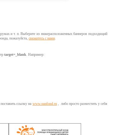
форумах и т. п. Выберите из нижерасположенных баннеров подходящий
фонда, пожалуйста,
свяжитесь с нами
.
етр
target=_blank
. Например:
 поставить ссылку на
www.sunfond.ru
, либо просто разместить у себя