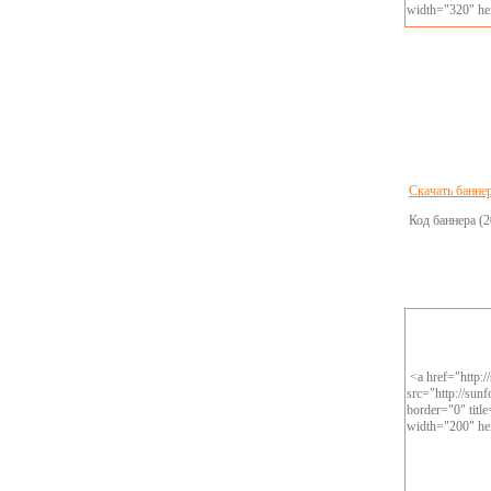
width="320" he
Скачать банне
Код баннера (2
<a href="http:
src="http://sun
border="0" tit
width="200" he