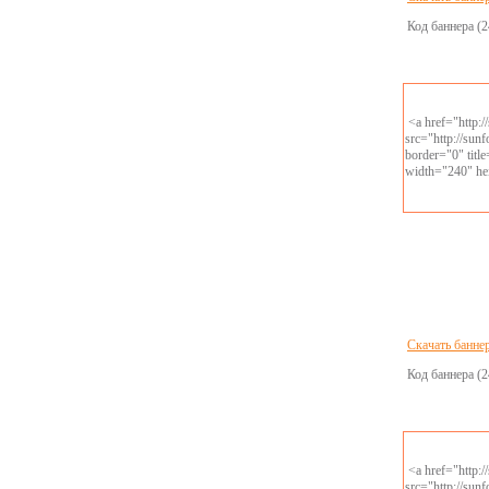
Код баннера (2
<a href="http:
src="http://sun
border="0" tit
width="240" he
Скачать банне
Код баннера (2
<a href="http:
src="http://sun