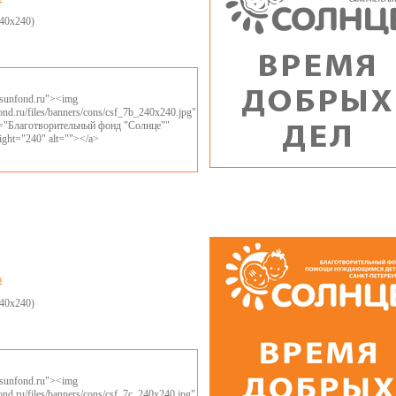
40x240)
//sunfond.ru"><img
fond.ru/files/banners/cons/csf_7b_240x240.jpg"
le="Благотворительный фонд "Солнце""
ight="240" alt=""></a>
р
40x240)
//sunfond.ru"><img
fond.ru/files/banners/cons/csf_7c_240x240.jpg"