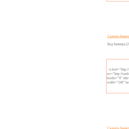
Скачать банне
Код баннера 
<a href="http:
src="http://sun
border="0" tit
width="240" he
Скачать банне