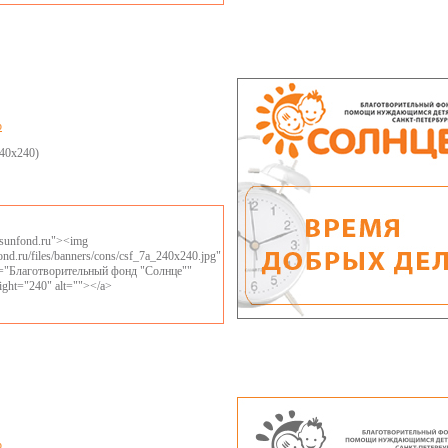
р
(240x240)
//sunfond.ru"><img
fond.ru/files/banners/cons/csf_7a_240x240.jpg"
le="Благотворительный фонд "Солнце""
ight="240" alt=""></a>
р