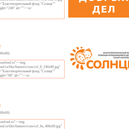
le="Благотворительный фонд "Солнце""
ight="240" alt=""></a>
р
40x80)
//sunfond.ru"><img
fond.ru/files/banners/cons/csf_8_240x80.jpg"
le="Благотворительный фонд "Солнце""
ight="80" alt=""></a>
р
68x60)
/sunfond.ru"><img
fond.ru/files/banners/cons/csf_8a_468x60.jpg"