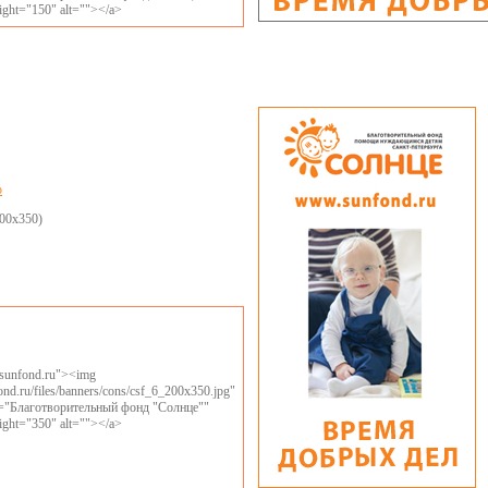
ight="150" alt=""></a>
р
00x350)
//sunfond.ru"><img
fond.ru/files/banners/cons/csf_6_200x350.jpg"
le="Благотворительный фонд "Солнце""
ight="350" alt=""></a>