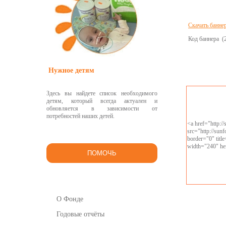
Скачать банне
Код баннера
Нужное детям
Здесь вы найдете список необходимого
детям, который всегда актуален и
обновляется в зависимости от
потребностей наших детей.
<a href="http:/
src="http://sun
border="0" tit
width="240" he
ПОМОЧЬ
О Фонде
Годовые отчёты