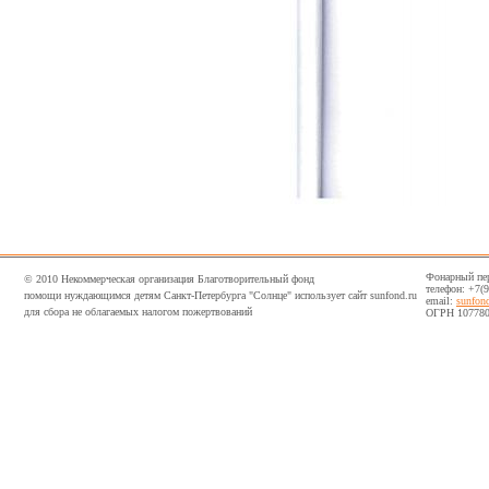
Фонарный пер,
© 2010 Некоммерческая организация Благотворительный фонд
телефон: +7(
помощи нуждающимся детям Санкт-Петербурга "Солнце" использует сайт sunfond.ru
email:
sunfon
для сбора не облагаемых налогом пожертвований
ОГРН 107780