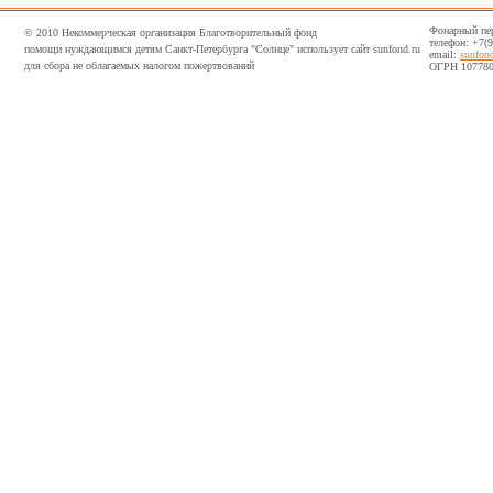
Фонарный пер,
© 2010 Некоммерческая организация Благотворительный фонд
телефон: +7(
помощи нуждающимся детям Санкт-Петербурга "Солнце" использует сайт sunfond.ru
email:
sunfon
для сбора не облагаемых налогом пожертвований
ОГРН 107780