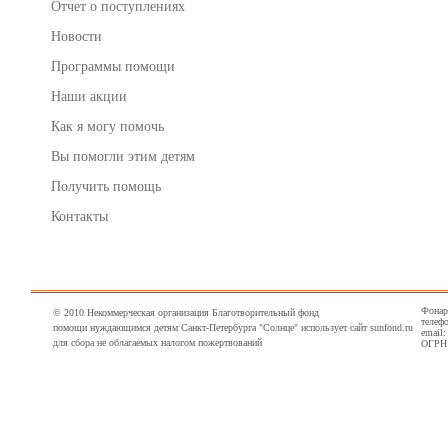
Отчет о поступлениях
Новости
Программы помощи
Наши акции
Как я могу помочь
Вы помогли этим детям
Получить помощь
Контакты
Фонарн
© 2010 Некоммерческая организация Благотворительный фонд
телефо
помощи нуждающимся детям Санкт-Петербурга "Солнце" использует сайт sunfond.ru
email
для сбора не облагаемых налогом пожертвований
ОГРН 