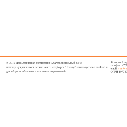
Фонарный пер,
© 2010 Некоммерческая организация Благотворительный фонд
телефон: +7(
помощи нуждающимся детям Санкт-Петербурга "Солнце" использует сайт sunfond.ru
email:
sunfon
для сбора не облагаемых налогом пожертвований
ОГРН 107780