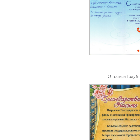
От семьи Голуб